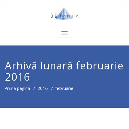
COMUTĂ
NAVIGAREA
Arhivă lunară februarie
2016
Prima pagină
/
2016
/
februarie